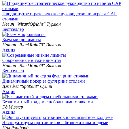
Продвинутое стратегическое руководство по игре за CAP
столами
Кевин "WizardOfAhhs" Турман
Бестселлер
Бьем микролимиты
Натан "BlackRain79" Вильямс
Акция
Современные низкие лимиты
Натан "BlackRain79" Вильямс
Бестселлер
Динамичный покер за фулл ринг столами
Джеймс "SplitSuit" Суини
Акция
Безлимитный холдем с небольшими ставками
Эд Миллер
Акция
Эксплуатируем противников в безлимитном холдеме
Пол Рэчфорд