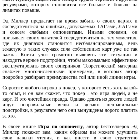
регулярами, которых становится все больше и больше на
лимитах повыше.
Эд Миллер предлагает на время забыть о своих картах и
сосредоточиться на ошибках, допускаемых ТАГ'ами, ЛАГ'ами
и совсем слабыми оппонентами. Иными словами, он
призывает своих читателей сосредоточиться на тех моментах,
где их диапазон становится несбалансированным, ведь
зачастую в таких случаях сила собственных карт уже не так
важна. Книга учит грамотно выявлять эти ситуации и
находить верные подстройки, чтобы максимально эффективно
эксплуатировать своих соперников. Теоретический материал
снабжен многочисленными примерами, в которых автор
подробно разбирает преимущества той или иной линии игры.
Спросите любого игрока в покер, у которого есть хоть какой-
то опыт, и он вам скажет, что покер - это игра людей, а не
карт. И это чистейшая правда. Однако девять из десяти людей
ищут неправильные вещи и делают неправильные
подстройки, в результате чего они вынуждены дорого платить
за это.
В своей книге
Игра по оппоненту
, автор бестселлеров Эд
Миллер покажет вам, каким образом вы можете улучшить
свои навыки чтения, и как внести в свою стратегию