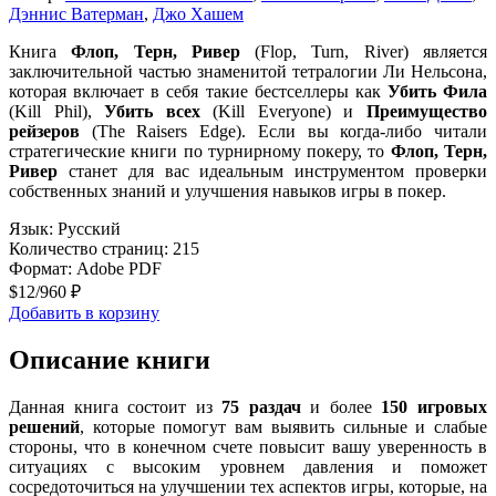
Дэннис Ватерман
,
Джо Хашем
Книга
Флоп, Терн, Ривер
(Flop, Turn, River) является
заключительной частью знаменитой тетралогии Ли Нельсона,
которая включает в себя такие бестселлеры как
Убить Фила
(Kill Phil),
Убить всех
(Kill Everyone) и
Преимущество
рейзеров
(The Raisers Edge). Если вы когда-либо читали
стратегические книги по турнирному покеру, то
Флоп, Терн,
Ривер
станет для вас идеальным инструментом проверки
собственных знаний и улучшения навыков игры в покер.
Язык: Русский
Количество страниц: 215
Формат: Adobe PDF
$12
/
960 ₽
Добавить в корзину
Описание книги
Данная книга состоит из
75 раздач
и более
150 игровых
решений
, которые помогут вам выявить сильные и слабые
стороны, что в конечном счете повысит вашу уверенность в
ситуациях с высоким уровнем давления и поможет
сосредоточиться на улучшении тех аспектов игры, которые, на