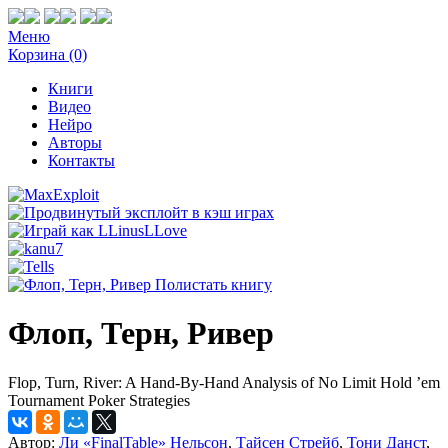
Меню
Корзина (0)
Книги
Видео
Нейро
Авторы
Контакты
Полистать книгу
Флоп, Терн, Ривер
Flop, Turn, River: A Hand-By-Hand Analysis of No Limit Hold ’em
Tournament Poker Strategies
Автор:
Ли «FinalTable» Нельсон
,
Тайсен Стрейб
,
Тони Данст
,