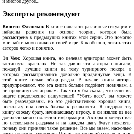
и многое другое...
Эксперты рекомендуют
Винсент Флэшман:
В книге показаны различные ситуации и
найдены решения на основе теории, которая была
рассмотрена в предыдущих книгах этой серии. Это помогло
мне найти много ликов в своей игре. Как обычно, читать этих
авторов легко и понятно.
Эл Чен:
Хорошая книга, но целевая аудитория может быть
застигнута врасплох. Не так давно эти авторы написали,
пожалуй, лучшие книги на тему турнирного покера, в
которых рассматривались довольно продвинутые вещи. В
этой книге только обзор раздач. В начале книги авторы
предупреждают, что эта книга больше подойдет новичкам, а
не продвинутым игрокам. Так что я бы сказал, что если вы
ищите продолжение нашумевшей "Убить всех", вы можете
быть разочарованы, но это действительно хорошая книга,
поскольку она очень близка к реальности. Я подарил эту
книгу своему брату, начинающему игроку, и он извлек из нее
довольно много полезной информации. Авторы проведут вас
по нескольким раздачам и на каждом шагу будут пояснять,
почему они приняли такое решение. Все мы знаем, насколько
легок их стиль изложения. Что ж, это хороший материал, и он