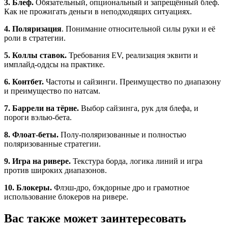
3. Блеф.
Обязательный, опциональный и запрещённый блеф.
Как не прожигать деньги в неподходящих ситуациях.
4. Поляризация
. Понимание относительной силы руки и её
роли в стратегии.
5. Коллы ставок.
Требования EV, реализация эквити и
имплайд-оддсы на практике.
6. Контбет.
Частоты и сайзинги. Преимущество по диапазону
и преимущество по натсам.
7. Баррели на тёрне.
Выбор сайзинга, рук для блефа, и
пороги вэлью-бета.
8. Флоат-беты.
Полу-поляризованные и полностью
поляризованные стратегии.
9. Игра на ривере.
Текстура борда, логика линий и игра
против широких диапазонов.
10. Блокеры.
Флэш-дро, бэкдорные дро и грамотное
использование блокеров на ривере.
Вас также может заинтересовать