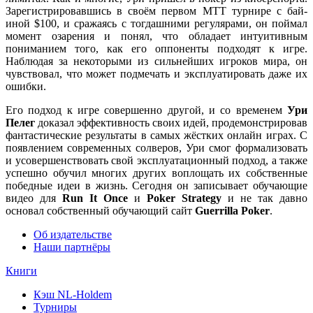
Зарегистрировавшись в своём первом МТТ турнире с бай-
иной $100, и сражаясь с тогдашними регулярами, он поймал
момент озарения и понял, что обладает интуитивным
пониманием того, как его оппоненты подходят к игре.
Наблюдая за некоторыми из сильнейших игроков мира, он
чувствовал, что может подмечать и эксплуатировать даже их
ошибки.
Его подход к игре совершенно другой, и со временем
Ури
Пелег
доказал эффективность своих идей, продемонстрировав
фантастические результаты в самых жёстких онлайн играх. С
появлением современных солверов, Ури смог формализовать
и усовершенствовать свой эксплуатационный подход, а также
успешно обучил многих других воплощать их собственные
победные идеи в жизнь. Сегодня он записывает обучающие
видео для
Run It Once
и
Poker Strategy
и не так давно
основал собственный обучающий сайт
Guerrilla Poker
.
Об издательстве
Наши партнёры
Книги
Кэш NL-Holdem
Турниры