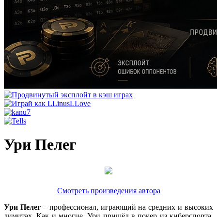
Ури Пелег
Смотреть произведения автора
Ури Пелег
– профессионал, играющий на средних и высоких
лимитах. Как и многие, Ури пришёл в покер из киберспорта.