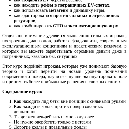
как находить
рейзы в пограничных EV-спотах
,
как использовать
метагейм
и динамику игры,
как адаптироваться
против сильных и агрессивных
регуляров
,
как комбинировать
GTO и эксплуатационную игру
.
Отдельное внимание уделяется мышлению сильных игроков,
построению диапазонов, работе с фолд-эквити, современным
эксплуатационным концепциям и практическим раздачам, в
которых вы можете зарабатывать огромные деньги даже в
пограничных, казалось бы, ситуациях.
Этот курс подойдёт игрокам, которые уже понимают базовую
теорию и хотят перейти на новый уровень понимания
современного покера, научиться лучше эксплуатировать поле
и принимать более прибыльные решения в сложных спотах.
Содержание курса:
Как находить лид-беты вне позиции с сильными руками
Как находить коллы против поляризованных
диапазонов
Ты должен чек-рейзить намного лузовее
Не нужно овербетить только с натсами
Дорогие коллы и правильные фолды