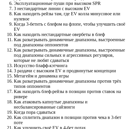
Эксплуатационные пуши при высоком SPR
3 нестандартные линии с высоким EV
Как находить рейзы там, где EV колла минусовое или
нулевое
Когда 3-бетить с блефом на флопе, чтобы улучшить своё
EV
Как находить нестандартные овербеты в блеф
Как разыгрывать динамичные диапазоны, выстроенные
под диапазоны оппонентов
Как разыгрывать динамичные диапазоны, выстроенные
под диапазоны сильных и агрессивных регуляров,
которые не любят сдаваться
Искусство блафф-кэтчинга
3 раздачи с высоким EV и продвинутые концепции
Метагейм и динамика игры
Как разыгрывать динамичные диапазоны против трёх
типов оппонентов
Как находить блеф-рейзы в позиции против ставок на
ривере
Как атаковать капнутые диапазоны и
несбалансированные сайзинги
Когда пора сдаваться
Как сплитить диапазон в позиции против чека в 3-бет
поте
Как улучшить своё EV в 4-бет потах