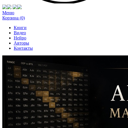
Меню
Корзина (0)
Книги
Видео
Нейро
Авторы
Контакты