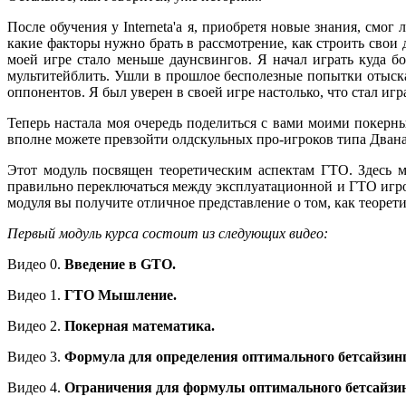
После обучения у Interneta'а я, приобретя новые знания, смог
какие факторы нужно брать в рассмотрение, как строить свои 
моей игре стало меньше даунсвингов. Я начал играть куда б
мультитейблить. Ушли в прошлое бесполезные попытки отыскат
оппонентов. Я был уверен в своей игре настолько, что стал игр
Теперь настала моя очередь поделиться с вами моими покерн
вполне можете превзойти олдскульных про-игроков типа Дван
Этот модуль посвящен теоретическим аспектам ГТО. Здесь 
правильно переключаться между эксплуатационной и ГТО игрой
модуля вы получите отличное представление о том, как теорети
Первый модуль курса состоит из следующих видео:
Видео 0.
Введение в GTO.
Видео 1.
ГТО Мышление.
Видео 2.
Покерная математика.
Видео 3.
Формула для определения оптимального бетсайзинг
Видео 4.
Ограничения для формулы оптимального бетсайзин