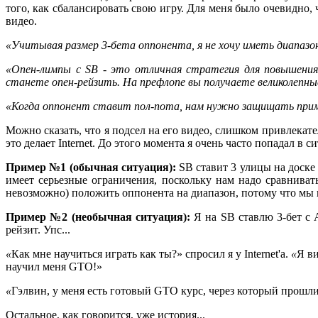
того, как сбалансировать свою игру. Для меня было очевидно,
видео.
«
Учитывая размер 3-бета оппонента, я не хочу иметь диапазон
«
Опен-лимпы с SB - это отличная стратегия для повышения 
станете опен-рейзить. На префлопе вы получаете великолепны
«
Когда оппонент ставит пол-пота, нам нужно защищать прим
Можно сказать, что я подсел на его видео, слишком привлекат
это делает Internet. До этого момента я очень часто попадал в с
Пример №1 (обычная ситуация):
SB ставит 3 улицы на доске 
имеет серьезные ограничения, поскольку нам надо сравниват
невозможно) положить оппонента на диапазон, потому что мы не
Пример №2 (необычная ситуация):
Я на SB ставлю 3-бет с A
рейзит. Упс...
«
Как мне научиться играть как ты?
»
спросил я у Internet'а.
«
Я ви
научил меня GTO!
»
«
Гэлвин, у меня есть готовый GTO курс, через который прош
Остальное, как говорится, уже история...