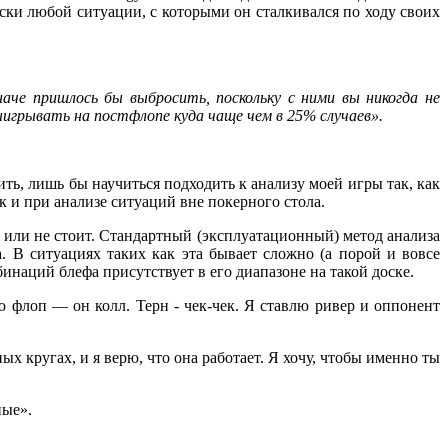
ески любой ситуации, с которыми он сталкивался по ходу своих
аче пришлось бы выбросить, поскольку с ними вы никогда не
игрывать на постфлопе куда чаще чем в 25% случаев
»
.
ть, лишь бы научиться подходить к анализу моей игры так, как
так и при анализе ситуаций вне покерного стола.
ить или не стоит. Стандартный (эксплуатационный) метод анализа
. В ситуациях таких как эта бывает сложно (а порой и вовсе
инаций блефа присутствует в его диапазоне на такой доске.
ю флоп — он колл. Терн - чек-чек. Я ставлю ривер и оппонент
 кругах, и я верю, что она работает. Я хочу, чтобы именно ты
ные
»
.