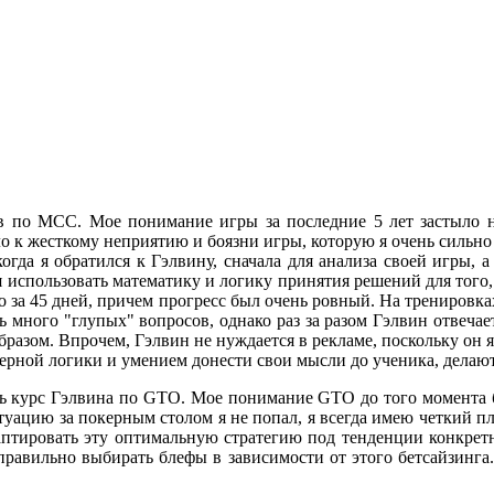
 по МСС. Мое понимание игры за последние 5 лет застыло на
ело к жесткому неприятию и боязни игры, которую я очень сильн
гда я обратился к Гэлвину, сначала для анализа своей игры, а
ся использовать математику и логику принятия решений для тог
о за 45 дней, причем прогресс был очень ровный. На тренировках
много "глупых" вопросов, однако раз за разом Гэлвин отвечае
разом. Впрочем, Гэлвин не нуждается в рекламе, поскольку он 
керной логики и умением донести свои мысли до ученика, делаю
ть курс Гэлвина по GTO. Мое понимание GTO до того момента б
уацию за покерным столом я не попал, я всегда имею четкий пл
даптировать эту оптимальную стратегию под тенденции конкрет
правильно выбирать блефы в зависимости от этого бетсайзинга