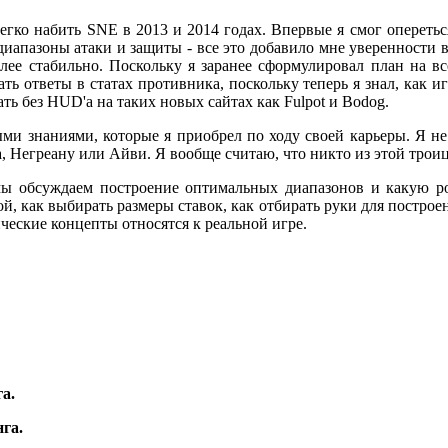
 легко набить SNE в 2013 и 2014 годах. Впервые я смог опереть
диапазоны атаки и защиты - все это добавило мне уверенности в
олее стабильно. Поскольку я заранее сформулировал план на в
ь ответы в статах противника, поскольку теперь я знал, как 
ать без HUD'а на таких новых сайтах как Fulpot и Bodog.
ыми знаниями, которые я приобрел по ходу своей карьеры. Я не
а, Негреану или Айви. Я вообще считаю, что никто из этой тр
мы обсуждаем построение оптимальных диапазонов и какую ро
, как выбирать размеры ставок, как отбирать руки для построен
ческие концепты относятся к реальной игре.
а.
га.