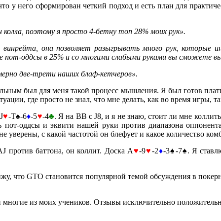
 что у него сформирован четкий подход и есть план для практич
 колла, поэтому я просто 4-бетну топ 28% моих рук
»
.
винрейта, она позволяет разыгрывать много рук, которые ин
е пот-оддсы в 25% и со многими слабыми руками вы сможете вы
ерно две-трети наших блаф-кетчеров
»
.
ельным был для меня такой процесс мышления. Я был готов плати
итуации, где просто не знал, что мне делать, как во время игры, 
J
♥
-T♠-6
♦
-5
♥
-4
♣
. Я на BB с J8, и я не знаю, стоит ли мне колл
ь пот-оддсы и эквити нашей руки против диапазона оппонента
 уверены, с какой частотой он блефует и какое количество комб
J против баттона, он коллит. Доска A
♥
-9
♥
-2
♦
-3♠-7♠. Я ставл
жу, что GTO становится популярной темой обсуждения в покерных
ли многие из моих учеников. Отзывы исключительно положитель