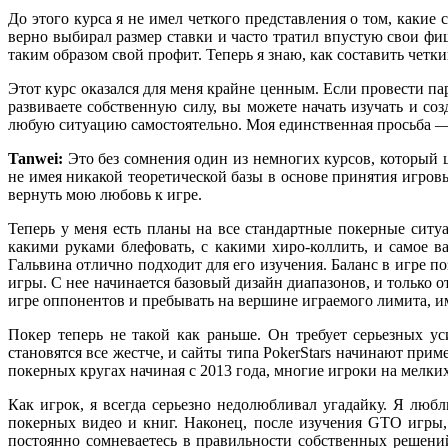
До этого курса я не имел четкого представления о том, какие
верно выбирал размер ставки и часто тратил впустую свои фи
таким образом свой профит. Теперь я знаю, как составить четк
Этот курс оказался для меня крайне ценным. Если провести п
развиваете собственную силу, вы можете начать изучать и соз
любую ситуацию самостоятельно. Моя единственная просьба — 
Tanwei:
Это без сомнения один из немногих курсов, который ц
не имея никакой теоретической базы в основе принятия игров
вернуть мою любовь к игре.
Теперь у меня есть планы на все стандартные покерные ситу
какими руками блефовать, с какими хиро-коллить, и самое 
Гальвина отлично подходит для его изучения. Баланс в игре п
игры. С нее начинается базовый дизайн диапазонов, и только 
игре оппонентов и пребывать на вершине играемого лимита, 
Покер теперь не такой как раньше. Он требует серьезных у
становятся все жестче, и сайты типа PokerStars начинают при
покерных кругах начиная с 2013 года, многие игроки на мелк
Как игрок, я всегда серьезно недолюбливал угадайку. Я лю
покерных видео и книг. Наконец, после изучения GTO игры,
постоянно сомневаетесь в правильности собственных решени