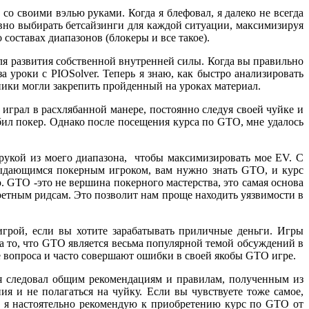
со своими вэлью руками. Когда я блефовал, я далеко не всегда
ивно выбирать бетсайзинги для каждой ситуации, максимизируя
 составах диапазонов (блокеры и все такое).
ля развития собственной внутренней силы. Когда вы правильно
а уроки с PIOSolver. Теперь я знаю, как быстро анализировать
ики могли закрепить пройденный на уроках материал.
играл в расхлябанной манере, постоянно следуя своей чуйке и
бил покер. Однако после посещения курса по GTO, мне удалось
 рукой из моего диапазона, чтобы максимизировать мое EV. С
 выдающимся покерным игроком, вам нужно знать GTO, и курс
. GTO -это не вершина покерного мастерства, это самая основа
кретным ридсам. Это позволит нам проще находить уязвимости в
игрой, если вы хотите зарабатывать приличные деньги. Игры
на то, что GTO является весьма популярной темой обсуждений в
е вопроса и часто совершают ошибки в своей якобы GTO игре.
 я следовал общим рекомендациям и правилам, полученным из
 и не полагаться на чуйку. Если вы чувствуете тоже самое,
, я настоятельно рекомендую к приобретению курс по GTO от