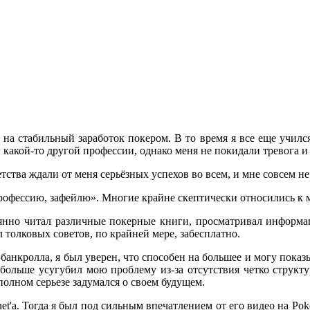
на стабильный заработок покером. В то время я все еще учился
какой-то другой профессии, однако меня не покидали тревога и
тства ждали от меня серьёзных успехов во всем, и мне совсем не
профессию, зафейлю
»
. Многие крайне скептически относились к 
нно читал различные покерные книги, просматривал информа
 толковых советов, по крайней мере, забесплатно.
банкролла, я был уверен, что способен на большее и могу показ
больше усугубил мою проблему из-за отсутствия четко структ
полном серьезе задумался о своем будущем.
net'а. Тогда я был под сильным впечатлением от его видео на Pok