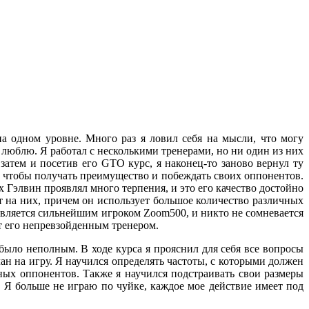
 одном уровне. Много раз я ловил себя на мысли, что могу
о люблю. Я работал с несколькими тренерами, но ни один из них
 затем и посетив его GTO курс, я наконец-то заново вернул ту
о, чтобы получать преимущество и побеждать своих оппонентов.
 Гэлвин проявлял много терпения, и это его качество достойно
т на них, причем он использует большое количество различных
является сильнейшим игроком Zoom500, и никто не сомневается
т его непревзойденным тренером.
ыло неполным. В ходе курса я прояснил для себя все вопросы
ан на игру. Я научился определять частоты, с которыми должен
ных оппонентов. Также я научился подстраивать свои размеры
. Я больше не играю по чуйке, каждое мое действие имеет под