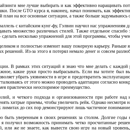
 сайзинги мне лучше выбирать и как эффективно наращивать пот 
шки. После GTO курса я, наконец, начал понимать, как эффект
ий план на все основные ситуации, а также больше задумываюсь о
араллель с китайским кунг-фу, Гэлвин научил нас упражнениям д
давать множество различных стилей. Также отдельное спасибо з
сделать несколько упражнений для этой программы, чтобы учен
еликом и полностью изменит вашу покерную карьеру. Раньше я 
ых решений. Из-за этого я потерял немало денег и совсем разлю
ации. В рамках этих ситуаций я знаю что мне делать с каждой
важное, какие руки просто выбрасывать. Если вы хотите был
озволяет убрать уязвимости в игре и предотвратить эксплуатацию
отталкиваясь от этого можно проводить адаптации согласно кон
имея практически неоспоримое преимущество.
силий, и четкого подхода и организованности при работе над 
менять хитрые приемы, чтобы увеличить рейк. Однако несмотря 
их лимитах до сих пор демонстрируют лишь частичное понимани
блю быть уверенным в своих решениях за столом. Долгие годы
 я получил возможность принимать четко просчитанные решения
й, или же не знаете, как вывести свою игру на новый уровень