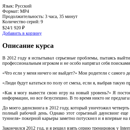
Язык: Русский
Формат: MP4
Продолжительность: 3 часа, 35 минут
Количество серий: 9
$24
/
1 920 ₽
Добавить в корзину
Описание курса
В 2012 году я испытывал серьезные проблемы, пытаясь выйти 
профессиональным игроком и не особо напрягал себя поисками 
«Что если у меня ничего не выйдет?» Мои родители с самого де
«
Люди будут кататься по полу от смеха, если я, выбрав такую 
«
Как я могу вывести свою игру на новый уровень?
»
Я постоя
информации, но все безуспешно. В то время никто не предлагал
До моего даунсвинга в 2012 году, который уничтожил четверть 
полный рабочий день. Однако этот серьезный даунсвинг еще 
туннеля
»
покерной карьеры заметно потускнел и я впервые на 
Закончился 2012 год, и я решил взять серию тренировок у Inter