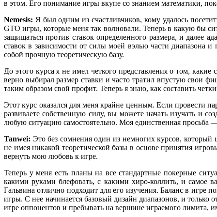
в этом. Его понимание игры вкупе со знанием математики, по
Nemesis:
Я был одним из счастливчиков, кому удалось посети
GTO игры, которые меня так волновали. Теперь в какую бы сит
защищаться против ставок определенного размера, и далее а
ставок в зависимости от силы моей вэлью части диапазона и 
собой прочную теоретическую базу.
До этого курса я не имел четкого представления о том, какие
верно выбирал размер ставки и часто тратил впустую свои фи
таким образом свой профит. Теперь я знаю, как составить четк
Этот курс оказался для меня крайне ценным. Если провести п
развиваете собственную силу, вы можете начать изучать и соз
любую ситуацию самостоятельно. Моя единственная просьба — 
Tanwei:
Это без сомнения один из немногих курсов, который ц
не имея никакой теоретической базы в основе принятия игров
вернуть мою любовь к игре.
Теперь у меня есть планы на все стандартные покерные ситу
какими руками блефовать, с какими хиро-коллить, и самое 
Гальвина отлично подходит для его изучения. Баланс в игре п
игры. С нее начинается базовый дизайн диапазонов, и только 
игре оппонентов и пребывать на вершине играемого лимита, 