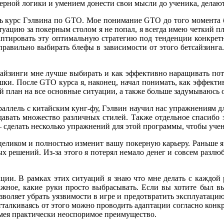
керной логики и умением донести свои мысли до ученика, делаю
ть курс Гэлвина по GTO. Мое понимание GTO до того момента б
уацию за покерным столом я не попал, я всегда имею четкий пл
даптировать эту оптимальную стратегию под тенденции конкрет
правильно выбирать блефы в зависимости от этого бетсайзинга
 сайзинги мне лучше выбирать и как эффективно наращивать пот 
шки. После GTO курса я, наконец, начал понимать, как эффект
ий план на все основные ситуации, а также больше задумываюсь о
араллель с китайским кунг-фу, Гэлвин научил нас упражнениям д
давать множество различных стилей. Также отдельное спасибо з
сделать несколько упражнений для этой программы, чтобы учен
еликом и полностью изменит вашу покерную карьеру. Раньше я 
ых решений. Из-за этого я потерял немало денег и совсем разлю
ации. В рамках этих ситуаций я знаю что мне делать с каждой
важное, какие руки просто выбрасывать. Если вы хотите был
озволяет убрать уязвимости в игре и предотвратить эксплуатацию
отталкиваясь от этого можно проводить адаптации согласно кон
имея практически неоспоримое преимущество.