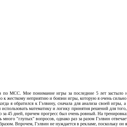
 по МСС. Мое понимание игры за последние 5 лет застыло на
ело к жесткому неприятию и боязни игры, которую я очень сильн
гда я обратился к Гэлвину, сначала для анализа своей игры, а
ся использовать математику и логику принятия решений для тог
о за 45 дней, причем прогресс был очень ровный. На тренировках
много "глупых" вопросов, однако раз за разом Гэлвин отвечае
разом. Впрочем, Гэлвин не нуждается в рекламе, поскольку он 