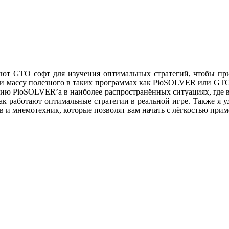
ют GTO софт для изучения оптимальных стратегий, чтобы прим
ти массу полезного в таких программах как PioSOLVER или GTO
ю PioSOLVER’а в наиболее распространённых ситуациях, где вы
ак работают оптимальные стратегии в реальной игре. Также я 
 и мнемотехник, которые позволят вам начать с лёгкостью прим