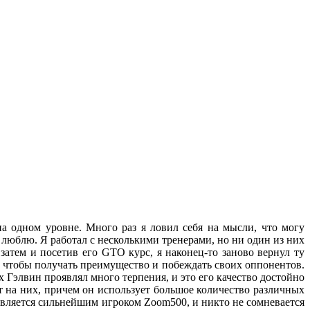
 одном уровне. Много раз я ловил себя на мысли, что могу
о люблю. Я работал с несколькими тренерами, но ни один из них
 затем и посетив его GTO курс, я наконец-то заново вернул ту
о, чтобы получать преимущество и побеждать своих оппонентов.
 Гэлвин проявлял много терпения, и это его качество достойно
т на них, причем он использует большое количество различных
является сильнейшим игроком Zoom500, и никто не сомневается