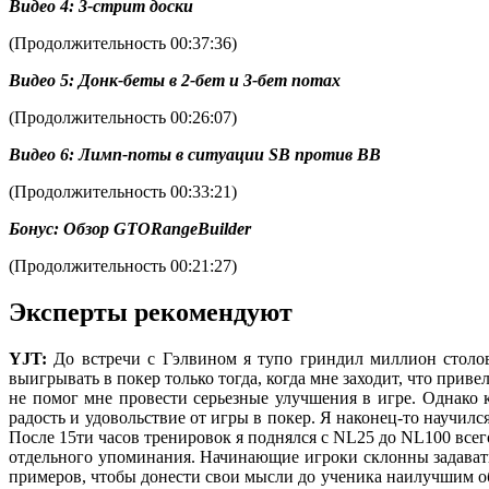
Видео 4: 3-стрит доски
(Продолжительность 00:37:36)
Видео 5: Донк-беты в 2-бет и 3-бет потах
(Продолжительность 00:26:07)
Видео 6: Лимп-поты в ситуации
SB
против
BB
(Продолжительность 00:33:21)
Бонус: Обзор
GTORangeBuilder
(Продолжительность 00:21:27)
Эксперты рекомендуют
YJT:
До встречи с Гэлвином я тупо гриндил миллион столов
выигрывать в покер только тогда, когда мне заходит, что прив
не помог мне провести серьезные улучшения в игре. Однако ко
радость и удовольствие от игры в покер. Я наконец-то научил
После 15ти часов тренировок я поднялся с NL25 до NL100 всег
отдельного упоминания. Начинающие игроки склонны задавать 
примеров, чтобы донести свои мысли до ученика наилучшим об