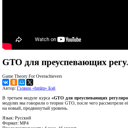
GTO для преуспевающих регу
Game Theory For Overachievers
Автор:
Гэлвин «bmlm» Бэй
В третьем модуле курса
«
GTO для преуспевающих регуляро
модулях мы говорили о теории GTO, после чего рассмотрели е
на новый, продвинутый уровень.
Язык: Русский
Формат: MP4