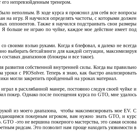
т его непревзойденным тренером.
ыло неполным. В ходе курса я прояснил для себя все вопросы
ан на игру. Я научился определять частоты, с которыми должен
ных оппонентов. Также я научился подстраивать свои размеры
. Я больше не играю по чуйке, каждое мое действие имеет под
со своими вэлью руками. Когда я блефовал, я далеко не всегда
ивно выбирать бетсайзинги для каждой ситуации, максимизируя
 составах диапазонов (блокеры и все такое).
ля развития собственной внутренней силы. Когда вы правильно
а уроки с PIOSolver. Теперь я знаю, как быстро анализировать
ики могли закрепить пройденный на уроках материал.
играл в расхлябанной манере, постоянно следуя своей чуйке и
бил покер. Однако после посещения курса по GTO, мне удалось
 рукой из моего диапазона, чтобы максимизировать мое EV. С
 выдающимся покерным игроком, вам нужно знать GTO, и курс
. GTO -это не вершина покерного мастерства, это самая основа
кретным ридсам. Это позволит нам проще находить уязвимости в