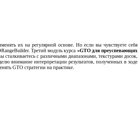
енять их на регулярной основе. Но если вы чувствуете себя
RangeBuilder. Третий модуль курса
«
GTO
для преуспевающих
 сталкиваетесь с различными диапазонами, текстурами досок,
уделю внимание интерпретации результатов, полученных в ходе
енять GTO стратегии на практике.