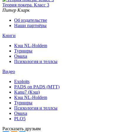
Теория покера. Класс 3
Питер Кларк
Об издательстве
Наши партнёры
Книги
Кэш NL-Holdem
Турниры
Омаха
Психология и теллсы
Видео
Exploits
PADS on PADS (MTT)
Kanu7 (Кэш)
Кэш NL-Holdem
Турниры
Психология и теллсы
Омаха
PLO5
Рассказать друзьям